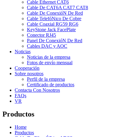
Cable Ethernet CAT6
Cable De CAT6A CAT7 CAT8
Cable De ConexióN De Red
Cable TelefóNico De Cobre
Cable Coaxial RG59 RG6
KeyStone Jack FacePlate
Conector RJ45
Panel De ConexióN De Red
Cables DAC y AOC
Noticias
Noticias de la empresa
Fotos de envío mensual
Cooperación
Sobre nosotros
Perfil de la empresa
Certificado de productos
Contacta Con Nosotros
FAQs
VR
Productos
Home
Productos