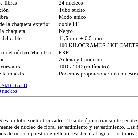
e fibras
24 núcleos
ción
Tubo suelto
ibra
Modo único
de la chaqueta exterior
doble PE
la chaqueta
Negro
 del cable
11,5 mm ± 0,5 mm
100 KILOGRAMOS / KILOMET
cia del núcleo Miembro
FRP
ón
Antena y Conducto
 curvatura
10D / 20D (milímetro)
 la muestra
Podemos proporcionar una muestra 
FO SM G.652.D
8 núcleos
 es un tubo suelto trenzado. El cable óptico transmite señales 
ente de núcleo de fibra, revestimiento y revestimiento. Las
nos de un compuesto de relleno resistente al agua. Los tubos (