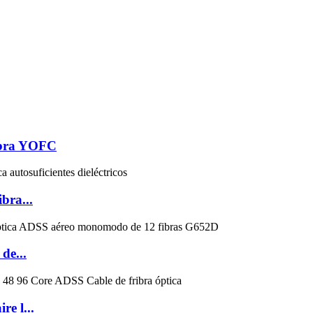
ibra YOFC
bra...
de...
e l...