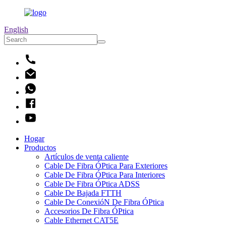
English
Hogar
Productos
Artículos de venta caliente
Cable De Fibra ÓPtica Para Exteriores
Cable De Fibra ÓPtica Para Interiores
Cable De Fibra ÓPtica ADSS
Cable De Bajada FTTH
Cable De ConexióN De Fibra ÓPtica
Accesorios De Fibra ÓPtica
Cable Ethernet CAT5E