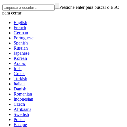
Presione enter para buscar o ESC
para cerrar
English
French
German
Portuguese
Spanish
Russian
Japanese
Korean
Arabic
Irish
Greek
Turkish
Italian
Danish
Romanian
Indonesian
Czech
Afrikaans
Swedish
Polish
Basque