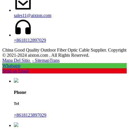
sales11@aixton.com
+8618112897029
China Good Quality Outdoor Fiber Optic Cable Supplier. Copyright
© 2021-2024 aixton.com . All Rights Reserved.
Mapa Del Sitio
- SitemapTrans
Whatsapp
Send an Email
Phone
Tel
+8618123897029