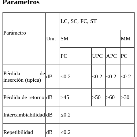
Parámetros
LC, SC, FC, ST
Parámetro
Unit
SM
MM
PC
UPC
APC
PC
Pérdida de
dB
≤0.2
≤0.2
≤0.2
≤0.2
inserción (típica)
Pérdida de retorno
dB
≥45
≥50
≥60
≥30
Intercambiabilidad
dB
≤0.2
Repetibilidad
dB
≤0.2