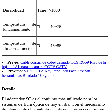
Durabilidad
Time
>1000
Temperatura de
°C
-40~75
funcionamiento
Temperatura de
°C
-45~85
almacenamiento
Previo:
Cable coaxial de cobre desnudo CCS RG59 RG6 de la
hoja del AL para la cámara CCTV CATV
Próximo:
STP CAT6A KeyStone Jack FacePlate Sin
herramientas Blindado 180 grados
Detalle
El adaptador SC es el conjunto más utilizado para los
sistemas de fibra óptica de hoy en día. Con el mecanismo
de bloqueo de clic audible y el diseño a prueba de tirones,