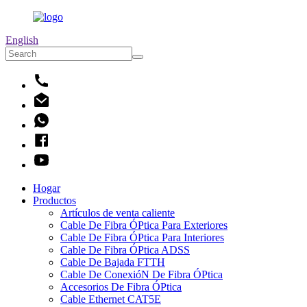
English
Hogar
Productos
Artículos de venta caliente
Cable De Fibra ÓPtica Para Exteriores
Cable De Fibra ÓPtica Para Interiores
Cable De Fibra ÓPtica ADSS
Cable De Bajada FTTH
Cable De ConexióN De Fibra ÓPtica
Accesorios De Fibra ÓPtica
Cable Ethernet CAT5E