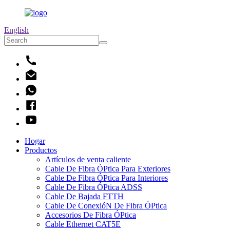
English
Hogar
Productos
Artículos de venta caliente
Cable De Fibra ÓPtica Para Exteriores
Cable De Fibra ÓPtica Para Interiores
Cable De Fibra ÓPtica ADSS
Cable De Bajada FTTH
Cable De ConexióN De Fibra ÓPtica
Accesorios De Fibra ÓPtica
Cable Ethernet CAT5E