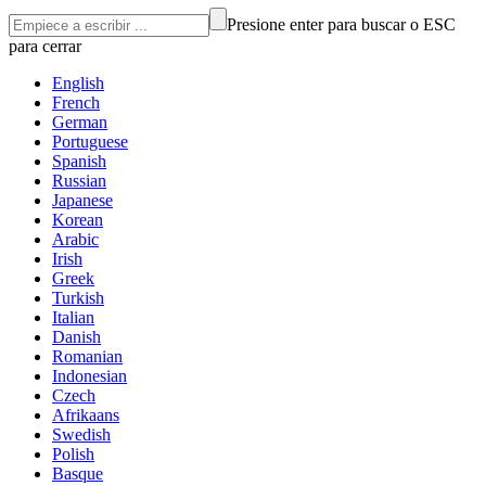
Presione enter para buscar o ESC
para cerrar
English
French
German
Portuguese
Spanish
Russian
Japanese
Korean
Arabic
Irish
Greek
Turkish
Italian
Danish
Romanian
Indonesian
Czech
Afrikaans
Swedish
Polish
Basque