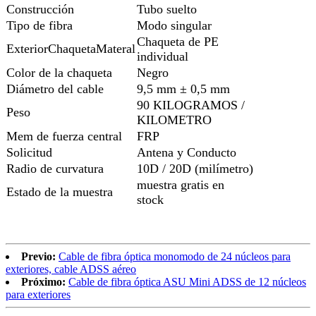
Construcción
Tubo suelto
Tipo de fibra
Modo singular
Chaqueta de PE
ExteriorChaquetaMateral
individual
Color de la chaqueta
Negro
Diámetro del cable
9,5 mm ± 0,5 mm
90 KILOGRAMOS /
Peso
KILOMETRO
Mem de fuerza central
FRP
Solicitud
Antena y Conducto
Radio de curvatura
10D / 20D (milímetro)
muestra gratis en
Estado de la muestra
stock
Previo:
Cable de fibra óptica monomodo de 24 núcleos para
exteriores, cable ADSS aéreo
Próximo:
Cable de fibra óptica ASU Mini ADSS de 12 núcleos
para exteriores