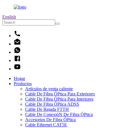
English
Hogar
Productos
Artículos de venta caliente
Cable De Fibra ÓPtica Para Exteriores
Cable De Fibra ÓPtica Para Interiores
Cable De Fibra ÓPtica ADSS
Cable De Bajada FTTH
Cable De ConexióN De Fibra ÓPtica
Accesorios De Fibra ÓPtica
Cable Ethernet CAT5E