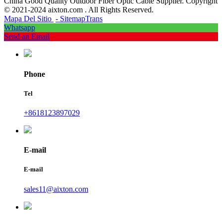
China Good Quality Outdoor Fiber Optic Cable Supplier. Copyright
© 2021-2024 aixton.com . All Rights Reserved.
Mapa Del Sitio
- SitemapTrans
Whatsapp
Send an Email
Phone
Tel
+8618123897029
E-mail
E-mail
sales11@aixton.com