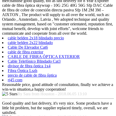
merchandise good quality, too as fast delivery for 8 Year Exporter
cable de fibra óptica skywrap - 10G 25G 40G 56G Sfp DAC Cable
de fibra de cobre de conexión directa pasiva Sfp 1M 2M 3M –
AIXTON , The product will supply to all over the world, such as:
Orlando , Amsterdam , Latvia , We adopted technique and quality
system management, based on "customer orientated, reputation first,
mutual benefit, develop with joint efforts", welcome friends to
communicate and cooperate from all over the world.
cable belden 2x18 blindado precio
cable belden 2x22 blindado
Cable De Elevador Cat6
cable de fibra exterior
CABLE DE FIBRA ÓPTICA EXTERIOR
Cable Telefónico Blindado Cat3
divisor de fibra óptica 1x4
Fibra Óptica Lszh
precio de cable de fibra óptica
rj45 com
Reasonable price, good attitude of consultation, finally we achieve a
win-win situation,a happy cooperation!
By Sara from Houston - 2018.06.05 13:10
Good quality and fast delivery, it's very nice. Some products have a
little bit problem, but the supplier replaced timely, overall, we are
satisfied.