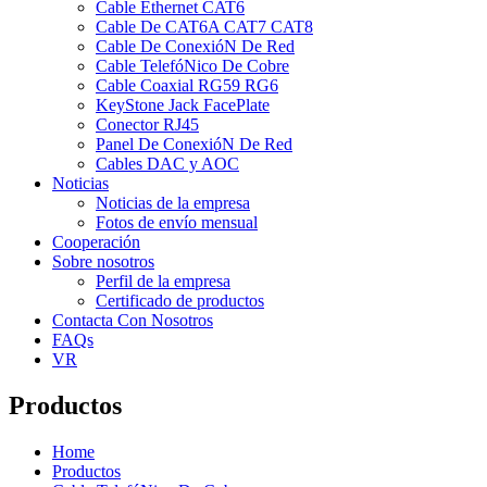
Cable Ethernet CAT6
Cable De CAT6A CAT7 CAT8
Cable De ConexióN De Red
Cable TelefóNico De Cobre
Cable Coaxial RG59 RG6
KeyStone Jack FacePlate
Conector RJ45
Panel De ConexióN De Red
Cables DAC y AOC
Noticias
Noticias de la empresa
Fotos de envío mensual
Cooperación
Sobre nosotros
Perfil de la empresa
Certificado de productos
Contacta Con Nosotros
FAQs
VR
Productos
Home
Productos