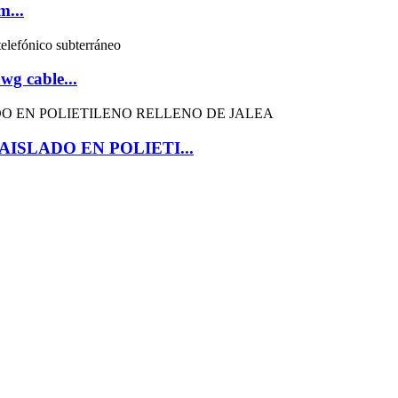
m...
g cable...
SLADO EN POLIETI...