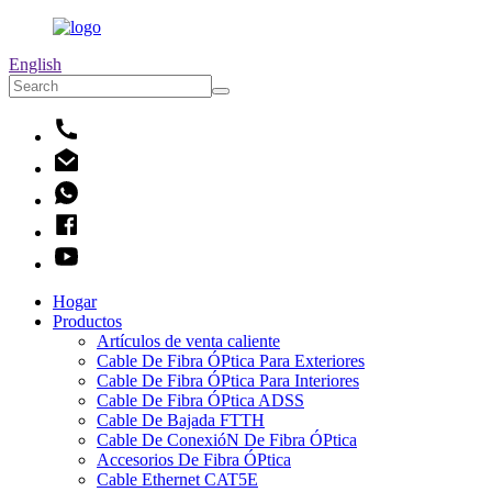
English
Hogar
Productos
Artículos de venta caliente
Cable De Fibra ÓPtica Para Exteriores
Cable De Fibra ÓPtica Para Interiores
Cable De Fibra ÓPtica ADSS
Cable De Bajada FTTH
Cable De ConexióN De Fibra ÓPtica
Accesorios De Fibra ÓPtica
Cable Ethernet CAT5E