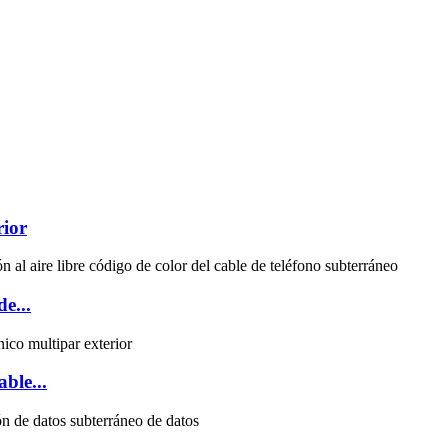
rior
e...
ble...