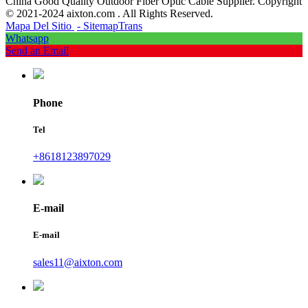
China Good Quality Outdoor Fiber Optic Cable Supplier. Copyright
© 2021-2024 aixton.com . All Rights Reserved.
Mapa Del Sitio
- SitemapTrans
Whatsapp
Send an Email
Phone
Tel
+8618123897029
E-mail
E-mail
sales11@aixton.com