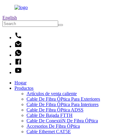
English
Hogar
Productos
Artículos de venta caliente
Cable De Fibra ÓPtica Para Exteriores
Cable De Fibra ÓPtica Para Interiores
Cable De Fibra ÓPtica ADSS
Cable De Bajada FTTH
Cable De ConexióN De Fibra ÓPtica
Accesorios De Fibra ÓPtica
Cable Ethernet CAT5E