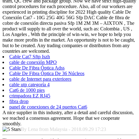
team, QC crew and package group. Now we have strict high-quality
control procedures for each procedure. Also, all of our workers are
experienced in printing discipline for 2022 High quality Cable De
Conexión Cat7 - 10G 25G 40G 56G Sfp DAC Cable de fibra de
cobre de conexión directa pasiva Sfp 1M 2M 3M – AIXTON , The
product will supply to all over the world, such as: Colombia , US ,
Los Angeles , With the principle of win-win, we hope to help you
make more profits in the market. An opportunity is not to be caught,
but to be created. Any trading companies or distributors from any
countries are welcomed.
Cable Cat7 Sftp Iszh
cable de conexión MPO
Cable De Fibra Óptica Adss
Cable De Fibra Óptica De 36 Núcleos
cable de Internet para exteriores
cable utp categoría 4
Cat6 de 1000 pies
crimpadora EZ RJ45
fibra drop
panel de conexiones de 24 puertos Cat6
A nice supplier in this industry, after a detail and careful discussion,
we reached a consensus agreement. Hope that we cooperate
smoothly.
By Lena from Malaysia - 2018.09.29 17:23