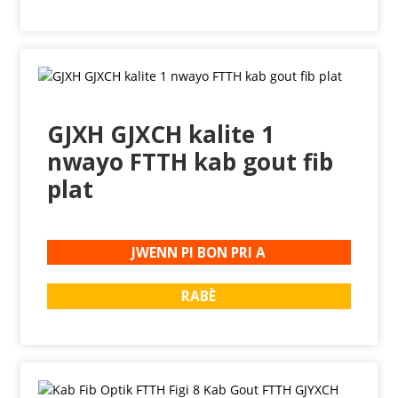
GJXH GJXCH kalite 1
nwayo FTTH kab gout fib
plat
JWENN PI BON PRI A
RABÈ