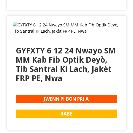
GYFXTY 6 12 24 Nwayo SM
MM Kab Fib Optik Deyò,
Tib Santral Ki Lach, Jakèt
FRP PE, Nwa
JWENN PI BON PRI A
RABÈ