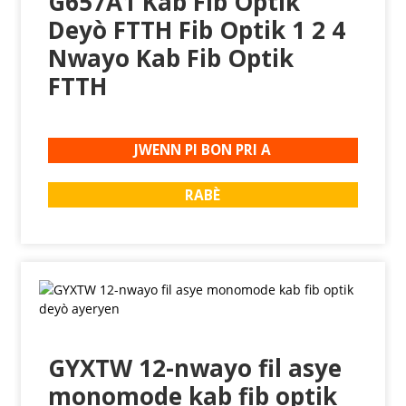
G657A1 Kab Fib Optik
Deyò FTTH Fib Optik 1 2 4
Nwayo Kab Fib Optik
FTTH
JWENN PI BON PRI A
RABÈ
GYXTW 12-nwayo fil asye
monomode kab fib optik