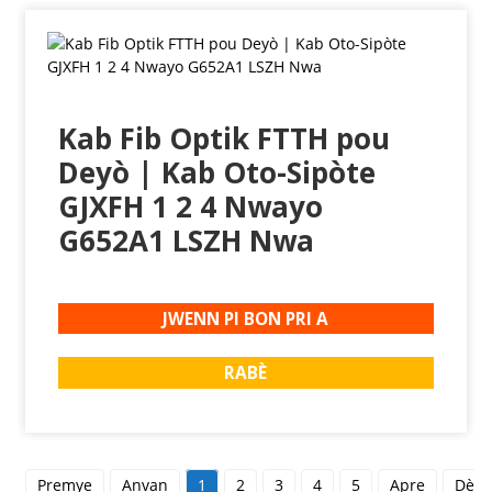
Kab Fib Optik FTTH pou
Deyò | Kab Oto-Sipòte
GJXFH 1 2 4 Nwayo
G652A1 LSZH Nwa
JWENN PI BON PRI A
RABÈ
Premye
Anvan
1
2
3
4
5
Apre
Dèny