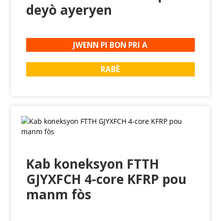
deyò ayeryen
JWENN PI BON PRI A
RABÈ
Kab koneksyon FTTH
GJYXFCH 4-core KFRP pou
manm fòs