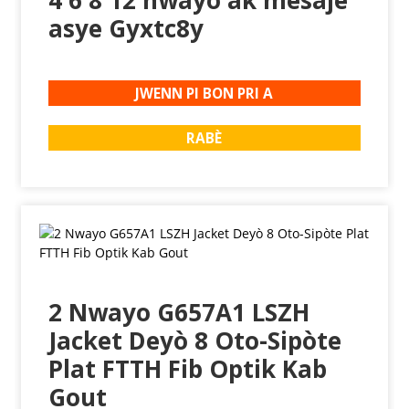
4 6 8 12 nwayo ak mesaje
asye Gyxtc8y
JWENN PI BON PRI A
RABÈ
2 Nwayo G657A1 LSZH
Jacket Deyò 8 Oto-Sipòte
Plat FTTH Fib Optik Kab
Gout