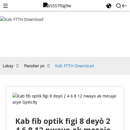
KAB FTTH
DOWNLEAD
Lakay
Pwodwi yo
Kab FTTH Downlead
Kab fib optik figi 8 deyò 2