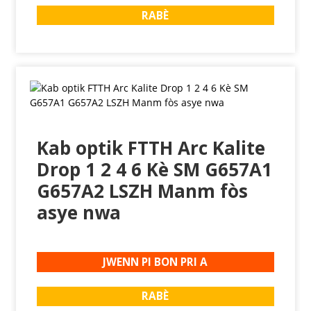
RABÈ
Kab optik FTTH Arc Kalite
Drop 1 2 4 6 Kè SM G657A1
G657A2 LSZH Manm fòs
asye nwa
JWENN PI BON PRI A
RABÈ