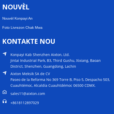
NOUVÈL
Nouvèl Konpayi An
Foto Livrezon Chak Mwa
KONTAKTE NOU
Konpayi Kab Shenzhen Aixton, Ltd.
Jintai Industrial Park, B3, Third Gushu, Xixiang, Baoan
District, Shenzhen, Guangdong, Lachin
Aixton Meksik SA de CV
Paseo de la Reforma No 369 Torre B, Piso 5, Despacho 503,
Cuauhtémoc, Alcaldía Cuauhtdémoc 06500 CDMX.
sales11@aixton.com
+8618112897029