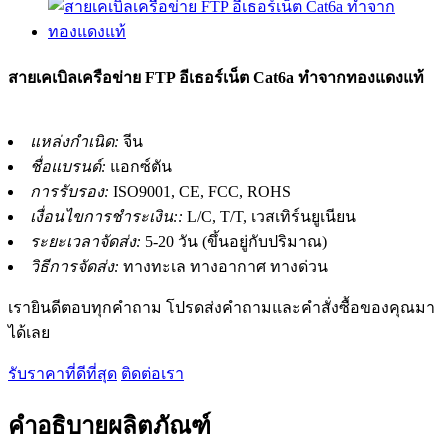
สายเคเบิลเครือข่าย FTP อีเธอร์เน็ต Cat6a ทำจากทองแดงแท้
แหล่งกำเนิด:
จีน
ชื่อแบรนด์:
แอกซ์ตัน
การรับรอง:
ISO9001, CE, FCC, ROHS
เงื่อนไขการชำระเงิน::
L/C, T/T, เวสเทิร์นยูเนียน
ระยะเวลาจัดส่ง:
5-20 วัน (ขึ้นอยู่กับปริมาณ)
วิธีการจัดส่ง:
ทางทะเล ทางอากาศ ทางด่วน
เรายินดีตอบทุกคำถาม โปรดส่งคำถามและคำสั่งซื้อของคุณมา
ได้เลย
รับราคาที่ดีที่สุด
ติดต่อเรา
คำอธิบายผลิตภัณฑ์