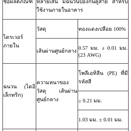
ชื่อผลิตภัณฑ์
หลายเส้น มีฉนวนป้องกันคู่สาย สำหรับ
ใช้งานภายในอาคาร
วัสดุ
ทองแดงเปลือย 100%
ไดรเวอร์
ภายใน
0.57 มม. ± 0.01 มม.
เส้นผ่านศูนย์กลาง
(23 AWG)
โพลีเอทิลีน (PE) ที่มี
รหัสสี
ความหนาของ
ฉนวน (ไดอิ
วัสดุ เส้นผ่าน
เล็กทริก)
ศูนย์กลาง
≥ 0.21 มม.
1.03 มม. ± 0.01 มม.