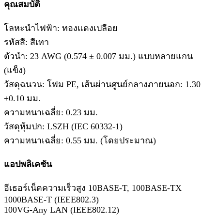
คุณสมบัติ
โลหะนำไฟฟ้า: ทองแดงเปลือย
รหัสสี: สีเทา
ตัวนำ: 23 AWG (0.574 ± 0.007 มม.) แบบหลายแกน
(แข็ง)
วัสดุฉนวน: โฟม PE, เส้นผ่านศูนย์กลางภายนอก: 1.30
±0.10 มม.
ความหนาเฉลี่ย: 0.23 มม.
วัสดุหุ้มปก: LSZH (IEC 60332-1)
ความหนาเฉลี่ย: 0.55 มม. (โดยประมาณ)
แอปพลิเคชัน
อีเธอร์เน็ตความเร็วสูง 10BASE-T, 100BASE-TX
1000BASE-T (IEEE802.3)
100VG-Any LAN (IEEE802.12)