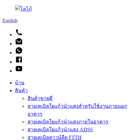
English
บ้าน
สินค้า
สินค้าขายดี
สายเคเบิลใยแก้วนำแสงสำหรับใช้งานภายนอก
อาคาร
สายเคเบิลใยแก้วนำแสงภายในอาคาร
สายเคเบิลใยแก้วนำแสง ADSS
สายเคเบิลดาวน์ลีด FTTH