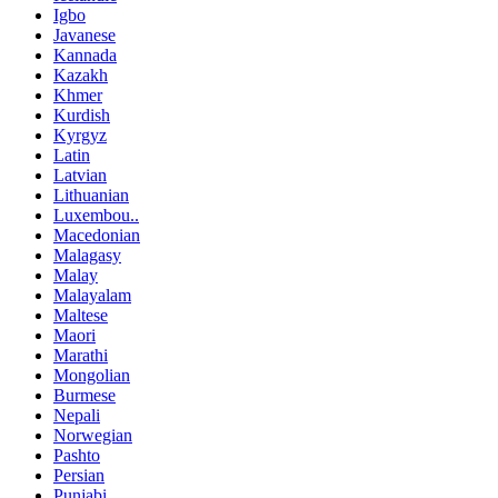
Igbo
Javanese
Kannada
Kazakh
Khmer
Kurdish
Kyrgyz
Latin
Latvian
Lithuanian
Luxembou..
Macedonian
Malagasy
Malay
Malayalam
Maltese
Maori
Marathi
Mongolian
Burmese
Nepali
Norwegian
Pashto
Persian
Punjabi