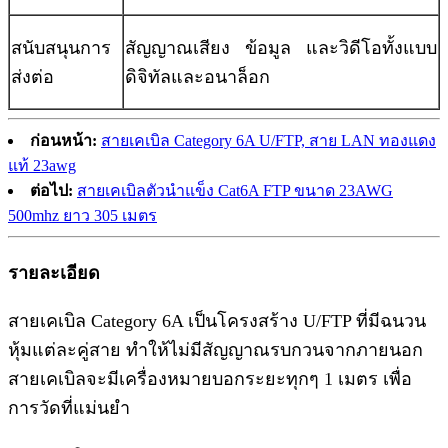
สนับสนุนการ
สัญญาณเสียง ข้อมูล และวิดีโอทั้งแบบ
ส่งต่อ
ดิจิทัลและอนาล็อก
ก่อนหน้า:
สายเคเบิล Category 6A U/FTP, สาย LAN ทองแดง
แท้ 23awg
ต่อไป:
สายเคเบิลตัวนำแข็ง Cat6A FTP ขนาด 23AWG
500mhz ยาว 305 เมตร
รายละเอียด
สายเคเบิล Category 6A เป็นโครงสร้าง U/FTP ที่มีฉนวน
หุ้มแต่ละคู่สาย ทำให้ไม่มีสัญญาณรบกวนจากภายนอก
สายเคเบิลจะมีเครื่องหมายบอกระยะทุกๆ 1 เมตร เพื่อ
การวัดที่แม่นยำ