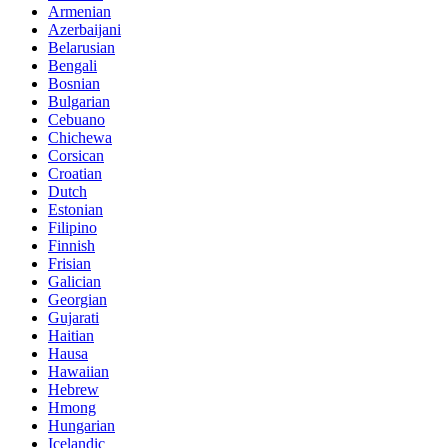
Armenian
Azerbaijani
Belarusian
Bengali
Bosnian
Bulgarian
Cebuano
Chichewa
Corsican
Croatian
Dutch
Estonian
Filipino
Finnish
Frisian
Galician
Georgian
Gujarati
Haitian
Hausa
Hawaiian
Hebrew
Hmong
Hungarian
Icelandic