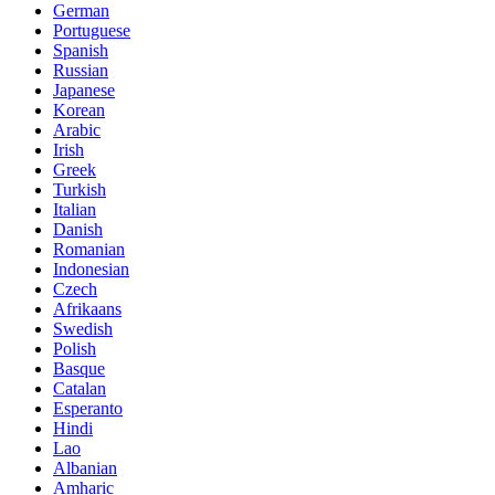
German
Portuguese
Spanish
Russian
Japanese
Korean
Arabic
Irish
Greek
Turkish
Italian
Danish
Romanian
Indonesian
Czech
Afrikaans
Swedish
Polish
Basque
Catalan
Esperanto
Hindi
Lao
Albanian
Amharic