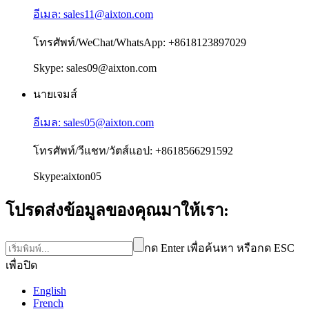
อีเมล: sales11@aixton.com
โทรศัพท์/WeChat/WhatsApp: +8618123897029
Skype: sales09@aixton.com
นายเจมส์
อีเมล: sales05@aixton.com
โทรศัพท์/วีแชท/วัตส์แอป: +8618566291592
Skype:aixton05
โปรดส่งข้อมูลของคุณมาให้เรา:
กด Enter เพื่อค้นหา หรือกด ESC
เพื่อปิด
English
French