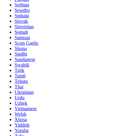
Serbian
Sesotho
Sinhala
Slovak
Slovenian
Somali
Samoan
Scots Gaelic
Shona
Sindhi
Sundanese
Swahili
Tajik
Tamil
Telugu
Thai
Ukrainian
Urdu
Uzbek
Vietnamese
Welsh
Xhosa
Yiddish
Yoruba
Zulu