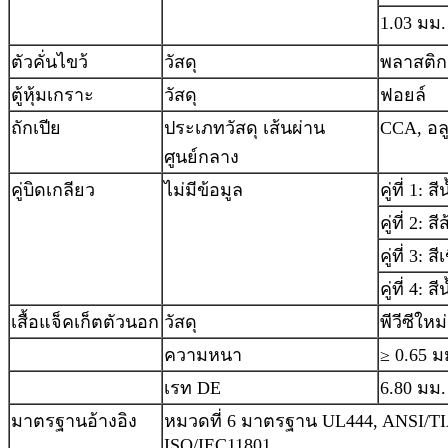
1.03 มม.
ตัวคั่นไขว้
วัสดุ
พลาสติก
ตู้หุ้มเกราะ
วัสดุ
ฟอยล์
ถักเปีย
ประเภทวัสดุ เส้นผ่าน
CCA, อลู
ศูนย์กลาง
คู่บิดเกลียว
ไม่มีข้อมูล
คู่ที่ 1: 
คู่ที่ 2: ส
คู่ที่ 3: 
คู่ที่ 4:
เสื้อแจ็คเก็ตตัวนอก
วัสดุ
พีวีซีใหม
ความหนา
≥ 0.65 ม
เรท DE
6.80 มม.
มาตรฐานอ้างอิง
หมวดที่ 6 มาตรฐาน UL444, ANSI/T
ISO/IEC11801