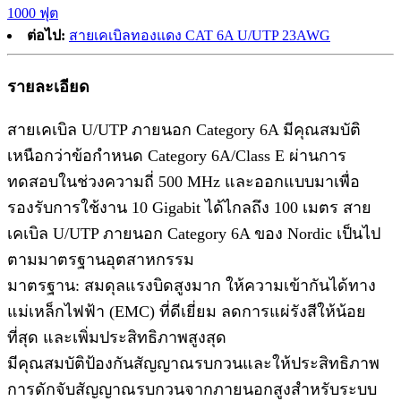
1000 ฟุต
ต่อไป:
สายเคเบิลทองแดง CAT 6A U/UTP 23AWG
รายละเอียด
สายเคเบิล U/UTP ภายนอก Category 6A มีคุณสมบัติ
เหนือกว่าข้อกำหนด Category 6A/Class E ผ่านการ
ทดสอบในช่วงความถี่ 500 MHz และออกแบบมาเพื่อ
รองรับการใช้งาน 10 Gigabit ได้ไกลถึง 100 เมตร สาย
เคเบิล U/UTP ภายนอก Category 6A ของ Nordic เป็นไป
ตามมาตรฐานอุตสาหกรรม
มาตรฐาน: สมดุลแรงบิดสูงมาก ให้ความเข้ากันได้ทาง
แม่เหล็กไฟฟ้า (EMC) ที่ดีเยี่ยม ลดการแผ่รังสีให้น้อย
ที่สุด และเพิ่มประสิทธิภาพสูงสุด
มีคุณสมบัติป้องกันสัญญาณรบกวนและให้ประสิทธิภาพ
การดักจับสัญญาณรบกวนจากภายนอกสูงสำหรับระบบ