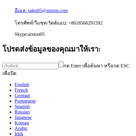
อีเมล: sales05@aixton.com
โทรศัพท์/วีแชท/วัตส์แอป: +8618566291592
Skype:aixton05
โปรดส่งข้อมูลของคุณมาให้เรา:
กด Enter เพื่อค้นหา หรือกด ESC
เพื่อปิด
English
French
German
Portuguese
Spanish
Russian
Japanese
Korean
Arabic
Irish