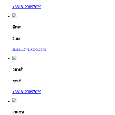
+8618123897029
อีเมล
อีเมล
sales11@aixton.com
วอทส์
วอทส์
+8618123897029
เวแชท