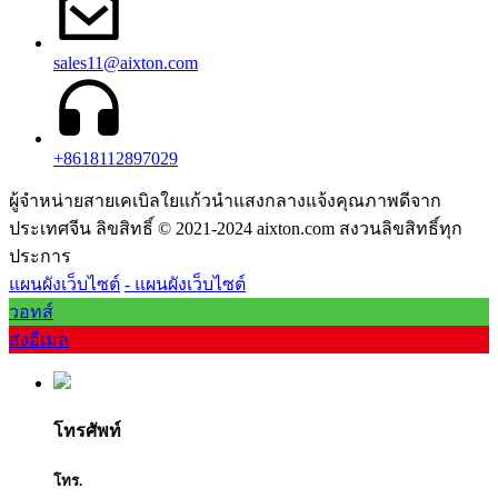
sales11@aixton.com
+8618112897029
ผู้จำหน่ายสายเคเบิลใยแก้วนำแสงกลางแจ้งคุณภาพดีจาก
ประเทศจีน ลิขสิทธิ์ © 2021-2024 aixton.com สงวนลิขสิทธิ์ทุก
ประการ
แผนผังเว็บไซต์
- แผนผังเว็บไซต์
วอทส์
ส่งอีเมล
โทรศัพท์
โทร.