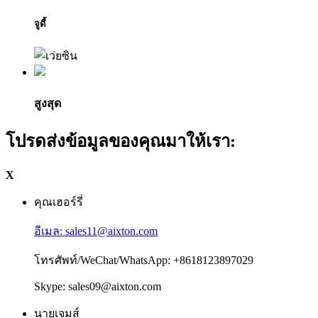
จูดี้
สูงสุด
โปรดส่งข้อมูลของคุณมาให้เรา:
X
คุณเฮอร์รี่
อีเมล: sales11@aixton.com
โทรศัพท์/WeChat/WhatsApp: +8618123897029
Skype: sales09@aixton.com
นายเจมส์