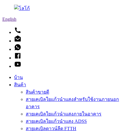
English
บ้าน
สินค้า
สินค้าขายดี
สายเคเบิลใยแก้วนำแสงสำหรับใช้งานภายนอก
อาคาร
สายเคเบิลใยแก้วนำแสงภายในอาคาร
สายเคเบิลใยแก้วนำแสง ADSS
สายเคเบิลดาวน์ลีด FTTH