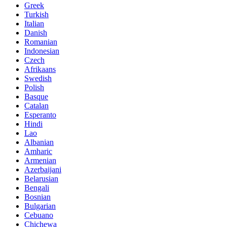
Greek
Turkish
Italian
Danish
Romanian
Indonesian
Czech
Afrikaans
Swedish
Polish
Basque
Catalan
Esperanto
Hindi
Lao
Albanian
Amharic
Armenian
Azerbaijani
Belarusian
Bengali
Bosnian
Bulgarian
Cebuano
Chichewa