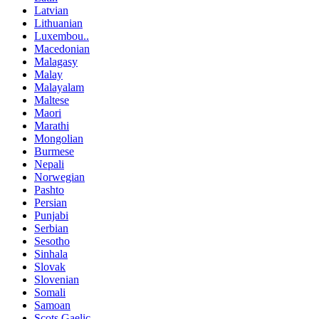
Latvian
Lithuanian
Luxembou..
Macedonian
Malagasy
Malay
Malayalam
Maltese
Maori
Marathi
Mongolian
Burmese
Nepali
Norwegian
Pashto
Persian
Punjabi
Serbian
Sesotho
Sinhala
Slovak
Slovenian
Somali
Samoan
Scots Gaelic