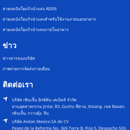
สายเคเบิลใยแก้วนำแสง ADSS
สายเคเบิลใยแก้วนำแสงสำหรับใช้งานภายนอกอาคาร
สายเคเบิลใยแก้วนำแสงภายในอาคาร
ข่าว
ข่าวสารของบริษัท
ภาพถ่ายการจัดส่งรายเดือน
ติดต่อเรา
บริษัท เซินเจิ้น อิกซ์ตัน เคเบิลส์ จำกัด
สวนอุตสาหกรรม Jintai, B3, Gushu ที่สาม, Xixiang, เขต Baoan,
เซินเจิ้น, กวางตุ้ง, จีน
บริษัท Aixton Mexico SA de CV
Paseo de la Reforma No. 369 Torre B, Piso 5, Despacho 503,