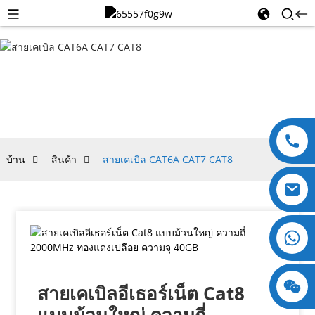
สายเคเบิล
CAT6A
CAT7
CAT8
บ้าน
สินค้า
สายเคเบิล CAT6A CAT7 CAT8
+8618123897029
สายเคเบิลอีเธอร์เน็ต Cat8