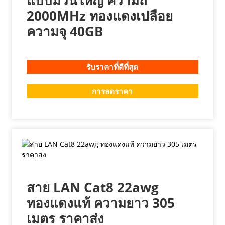
แบบม้วนใหญ่ ความถี่
2000MHz ทองแดงเปลือย
ความจุ 40GB
รับราคาที่ดีที่สุด
การลดราคา
สาย LAN Cat8 22awg
ทองแดงแท้ ความยาว 305
เมตร ราคาส่ง