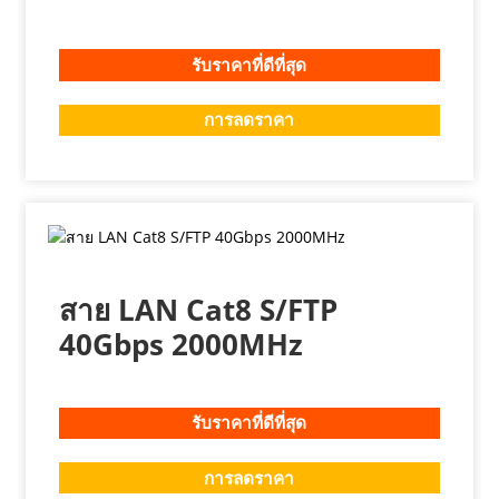
รับราคาที่ดีที่สุด
การลดราคา
สาย LAN Cat8 S/FTP
40Gbps 2000MHz
รับราคาที่ดีที่สุด
การลดราคา