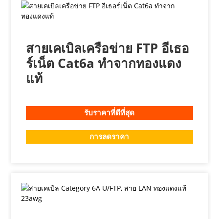
สายเคเบิลเครือข่าย FTP อีเธอ
ร์เน็ต Cat6a ทำจากทองแดง
แท้
รับราคาที่ดีที่สุด
การลดราคา