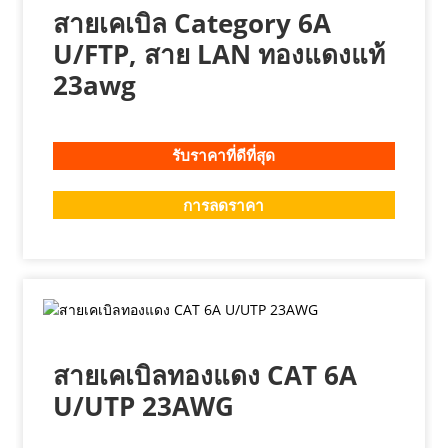
สายเคเบิล Category 6A
U/FTP, สาย LAN ทองแดงแท้
23awg
รับราคาที่ดีที่สุด
การลดราคา
สายเคเบิลทองแดง CAT 6A
U/UTP 23AWG