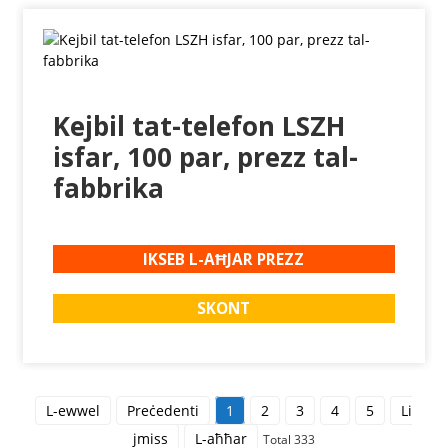
Kejbil tat-telefon LSZH
isfar, 100 par, prezz tal-
fabbrika
IKSEB L-AĦJAR PREZZ
SKONT
L-ewwel
Preċedenti
1
2
3
4
5
Li
jmiss
L-aħħar
Total 333