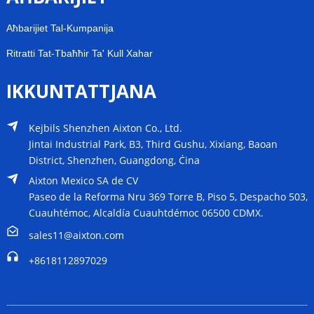
Aħbarijiet Tal-Kumpanija
Ritratti Tat-Tbaħħir Ta' Kull Xahar
IKKUNTATTJANA
Kejbils Shenzhen Aixton Co., Ltd.
Jintai Industrial Park, B3, Third Gushu, Xixiang, Baoan
District, Shenzhen, Guangdong, Ċina
Aixton Mexico SA de CV
Paseo de la Reforma Nru 369 Torre B, Piso 5, Despacho 503,
Cuauhtémoc, Alcaldía Cuauhtdémoc 06500 CDMX.
sales11@aixton.com
+8618112897029