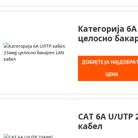
Категорија 6A
целосно бака
ДОБИЈТЕ ЈА НАЈДОБРА
ЦЕНА
CAT 6A U/UTP
кабел