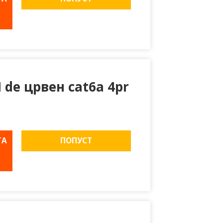
 de црвен cat6a 4pr
ТА
ПОПУСТ