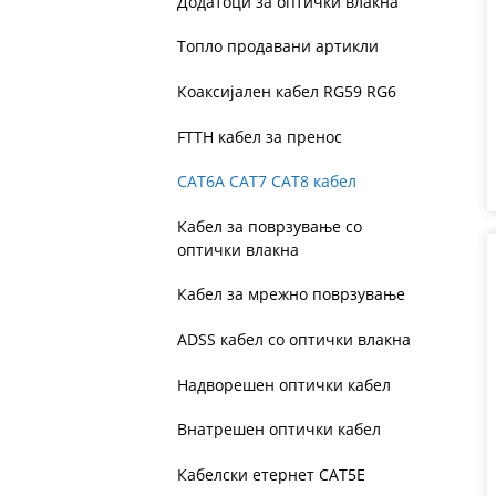
Додатоци за оптички влакна
Топло продавани артикли
Коаксијален кабел RG59 RG6
FTTH кабел за пренос
CAT6A CAT7 CAT8 кабел
Кабел за поврзување со
оптички влакна
Кабел за мрежно поврзување
ADSS кабел со оптички влакна
Надворешен оптички кабел
Внатрешен оптички кабел
Кабелски етернет CAT5E