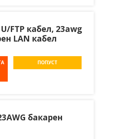
 U/FTP кабел, 23awg
рен LAN кабел
ТА
ПОПУСТ
 23AWG бакарен