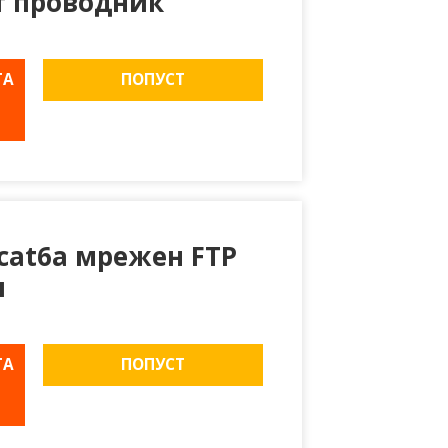
т проводник
ТА
ПОПУСТ
cat6a мрежен FTP
л
ТА
ПОПУСТ