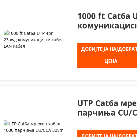
1000 ft Cat6a 
комуникациск
ДОБИЈТЕ ЈА НАЈДОБРА
ЦЕНА
UTP Cat6a мре
парчиња CU/
ДОБИЈТЕ ЈА НАЈДОБРА