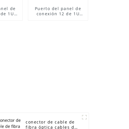
anel de
Puerto del panel de
 de 1U
conexión 12 de 1U
e con la
UTP RJ45 Cat6 con la
bles 19
gestión de cables 19
as
pulgadas
conector de cable de
fibra óptica cables de