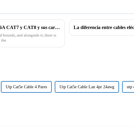
Aplicaciones industriales de los cables CAT6A CAT7 y CAT8 y sus características técnicas
La diferencia entre cables eléc
 bounds, and alongside it, there is
 the
Utp Cat5e Cable 4 Pares
Utp Cat5e Cable Lan 4pr 24awg
utp 