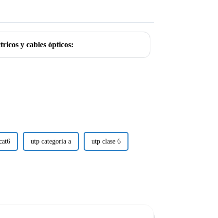
tricos y cables ópticos:
cat6
utp categoria a
utp clase 6