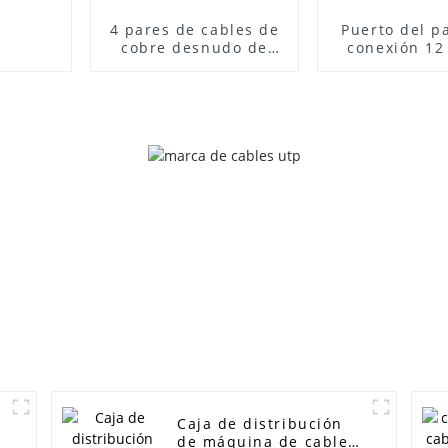
4 pares de cables de
Puerto del p
cobre desnudo de
conexión 12
datos FTP Cat5e Utp
UTP RJ45 Cat5
Rj45 de 24AWG
gestión de ca
pulgad
Caja de distribución
de máquina de cables