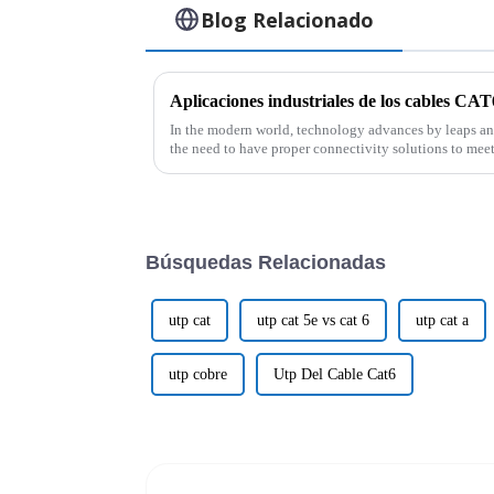
Blog Relacionado
In the modern world, technology advances by leaps and
the need to have proper connectivity solutions to meet
Búsquedas Relacionadas
utp cat
utp cat 5e vs cat 6
utp cat a
utp cobre
Utp Del Cable Cat6