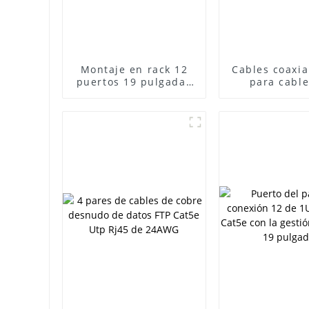
Montaje en rack 12
Cables coaxia
puertos 19 pulgadas
para cable
1U Organizador de
comunicaci
cables de red
datos CCTV 
horizontal de gestión
precio del 
de cables
coaxial 