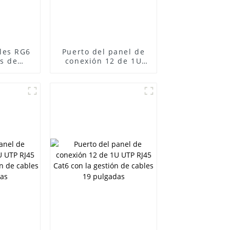
les RG6
Puerto del panel de
s de
conexión 12 de 1U
ón de
UTP RJ45 Cat6 con la
/ CATV
gestión de cables 19
cable
pulgadas
rg6