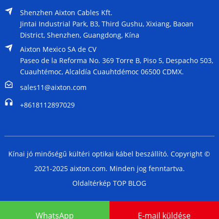
Shenzhen Aixton Cables Kft.
Jintai Industrial Park, B3, Third Gushu, Xixiang, Baoan
District, Shenzhen, Guangdong, Kína
Aixton Mexico SA de CV
Paseo de la Reforma No. 369 Torre B, Piso 5, Despacho 503,
Cuauhtémoc, Alcaldía Cuauhtdémoc 06500 CDMX.
sales11@aixton.com
+8618112897029
Kínai jó minőségű kültéri optikai kábel beszállító. Copyright ©
2021-2025 aixton.com. Minden jog fenntartva.
Oldaltérkép
TOP BLOG
WhatsApp
E-mail küldése