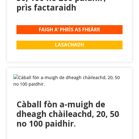
prìs factaraidh
FAIGH A’ PHRÌS AS FHEÀRR
LASACHADH
Càball fòn a-muigh de
dheagh chàileachd, 20, 50
no 100 paidhir.