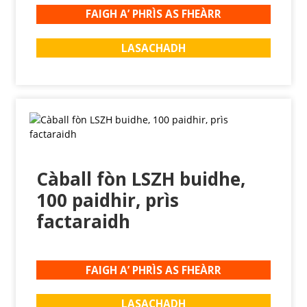
FAIGH A’ PHRÌS AS FHEÀRR
LASACHADH
Càball fòn LSZH buidhe,
100 paidhir, prìs
factaraidh
FAIGH A’ PHRÌS AS FHEÀRR
LASACHADH