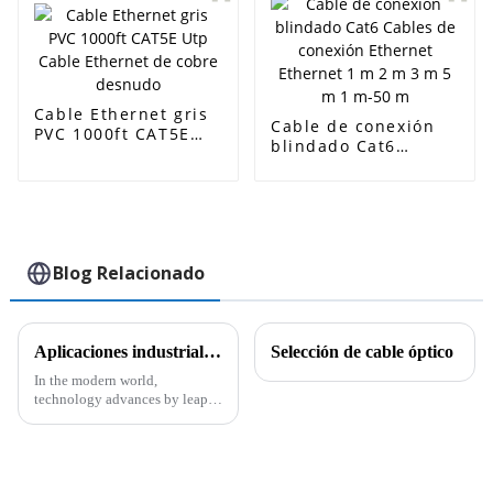
Cable Ethernet gris
Cable de conexión
PVC 1000ft CAT5E
blindado Cat6
Utp Cable Ethernet
Cables de conexión
de cobre desnudo
Ethernet Ethernet 1
m 2 m 3 m 5 m 1 m-
50 m
Blog Relacionado
Aplicaciones industriales de los cables CAT6A CAT7 y CAT8 y sus características técnicas
Selección de cable óptico
In the modern world,
technology advances by leaps
and bounds, and alongside it,
there is the need to have proper
connectivity solutions to meet
the