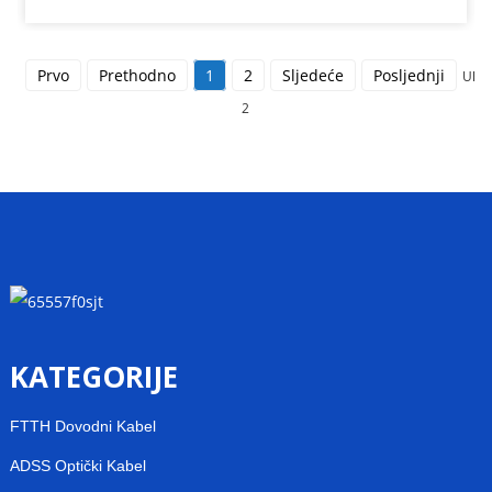
Prvo
Prethodno
1
2
Sljedeće
Posljednji
Uku
2
KATEGORIJE
FTTH Dovodni Kabel
ADSS Optički Kabel