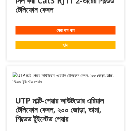
সিল করা Cat3 RJ11 2-তারের শিল্ডেড
টেলিফোন কেবল
সেরা দাম পান
ছাড়
UTP মাল্টি-পেয়ার আউটডোর এরিয়াল
টেলিফোন কেবল, ২০০ জোড়া, তামা,
শিল্ডেড টুইস্টেড পেয়ার