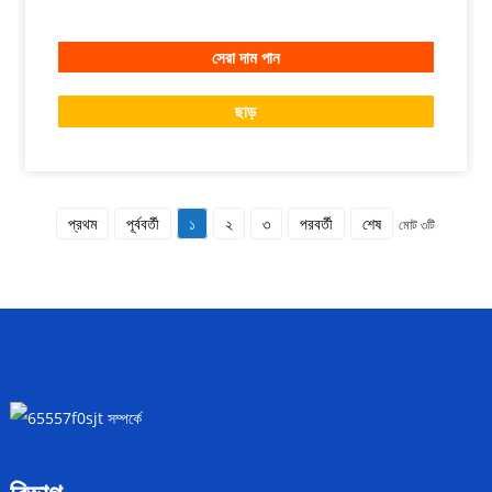
সেরা দাম পান
ছাড়
প্রথম
পূর্ববর্তী
১
২
৩
পরবর্তী
শেষ
মোট ৩টি