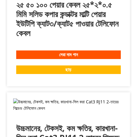
২৫ ৫০ ১০০ পেয়ার কেবল ২৫*২*০.৫
মিমি সলিড কপার কন্ডাক্টর মাল্টি পেয়ার
ইউটিপি ক্যাট৩/ক্যাট৫ পাওয়ার টেলিফোন
কেবল
সেরা দাম পান
ছাড়
উচ্চমানের, টেকসই, কম ক্ষতির, কারখানা-