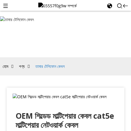
তামার
টেলিফোন
কেবল
হোম
পণ্য
তামার টেলিফোন কেবল
OEM শিল্ডেড মাল্টিপেয়ার কেবল cat5e
মাল্টিপেয়ার নেটওয়ার্ক কেবল